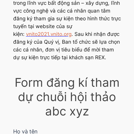
trong lĩnh vực bất động sản – xây dựng, lĩnh
vực công nghệ và các cá nhân quan tâm
đăng ký tham gia sự kiện theo hình thức trực
tuyến tại website của sự
kiện:
vnito2021.vnito.org
. Sau khi nhận được
đăng ký của Quý vị, Ban tổ chức sẽ lựa chọn
các cá nhân, đơn vị tiêu biểu để mời tham
dự sự kiện trực tiếp tại khách sạn REX.
Form
Form đăng kí tham
đăng
kí
dự chuỗi hội thảo
tham
abc xyz
dự
chuỗi
hội
thảo
Họ và tên