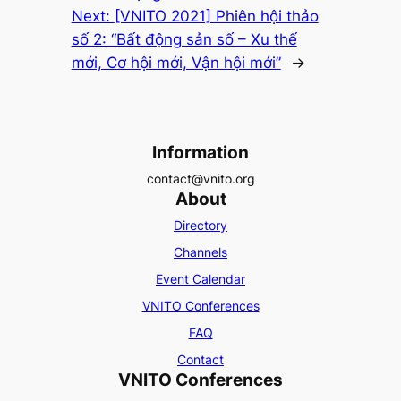
Next:
[VNITO 2021] Phiên hội thảo
số 2: “Bất động sản số – Xu thế
mới, Cơ hội mới, Vận hội mới”
→
Information
contact@vnito.org
About
Directory
Channels
Event Calendar
VNITO Conferences
FAQ
Contact
VNITO Conferences