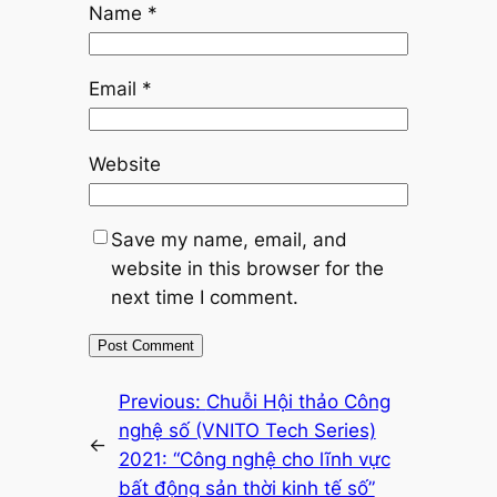
Name
*
Email
*
Website
Save my name, email, and
website in this browser for the
next time I comment.
Previous:
Chuỗi Hội thảo Công
nghệ số (VNITO Tech Series)
←
2021: “Công nghệ cho lĩnh vực
bất động sản thời kinh tế số”